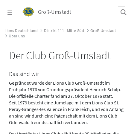
Zum Hauptinhalt springen
Groß-Umstadt
Über uns - Groß-Umstadt
Lions Deutschland
Distrikt 111 - Mitte-Süd
Groß-Umstadt
Über uns
Der Club Groß-Umstadt
Das sind wir
Gegründet wurde der Lions Club Groß-Umstadt im
Frühjahr 1976 von Gründungspräsident Heinrich Schilp.
Die offizielle Charter fand am 27. Oktober 1976 statt.
Seit 1979 besteht eine Jumelage mit dem Lions Club St.
Peray-Granges-les Valence in Frankreich, und von Anfang
an sind wir durch eine Patenschaft mit dem Lions Club
Odenwald freundschaftlich verbunden.
Der Umstädter Lions Club zählt heute 25 Mitglieder, die