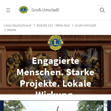
Zum Hauptinhalt springen
Groß-Umstadt
Home - Groß-Umstadt
Lions Deutschland
Distrikt 111 - Mitte-Süd
Groß-Umstadt
Home
Engagierte
Menschen. Starke
Projekte. Lokale
Wirkung.
Gemeinsam Gutes tun in Groß-Umstadt