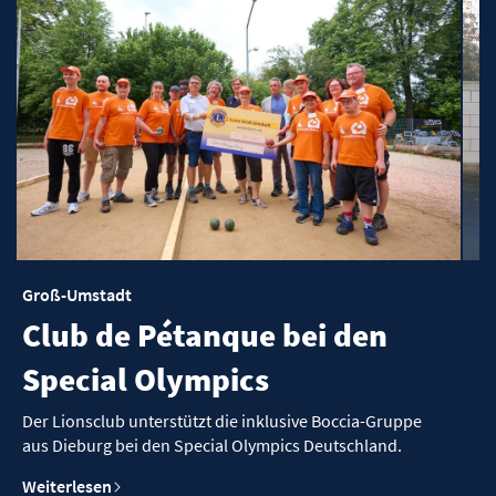
Groß-Umstadt
ue bei den
Wir helfen der Taf
cs
Ende Dezember konnte die Tafel Die
Kühlfahrzeug in Empfang nehmen. 
inklusive Boccia-Gruppe
sich ganz herzlich für unsere Spende
lympics Deutschland.
Weiterlesen